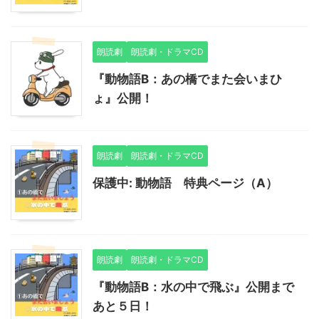
朗読劇
朗読劇・ドラマCD
『動物語B：あの橋でまた会いまひ
ょ』公開！
朗読劇
朗読劇・ドラマCD
保護中: 動物語 特典ページ（A）
朗読劇
朗読劇・ドラマCD
『動物語B：水の中で飛ぶ』公開まで
あと５日！