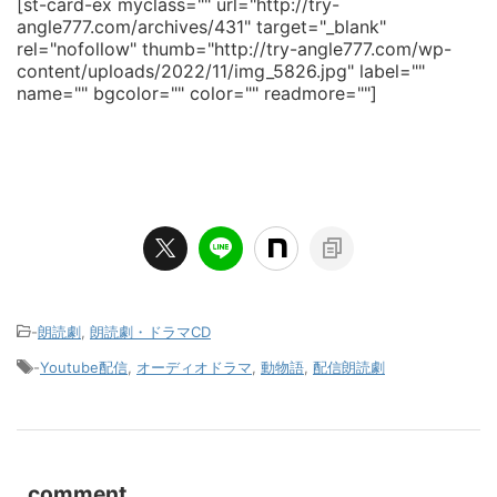
[st-card-ex myclass="" url="http://try-
angle777.com/archives/431" target="_blank"
rel="nofollow" thumb="http://try-angle777.com/wp-
content/uploads/2022/11/img_5826.jpg" label=""
name="" bgcolor="" color="" readmore=""]
-
朗読劇
,
朗読劇・ドラマCD
-
Youtube配信
,
オーディオドラマ
,
動物語
,
配信朗読劇
comment