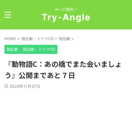
∞への挑戦！
Try-Angle
HOME
>
朗読劇・ドラマCD
>
朗読劇
>
朗読劇
朗読劇・ドラマCD
『動物語C：あの橋でまた会いましょ
う』公開まであと７日
2022年11月27日