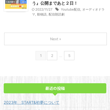
う』公開まであと２日！
2022/11/27
Youtube配信
,
オーディオドラ
マ
,
動物語
,
配信朗読劇
Next »
1
2
…
5
最近の投稿
2023年 START&初夢について