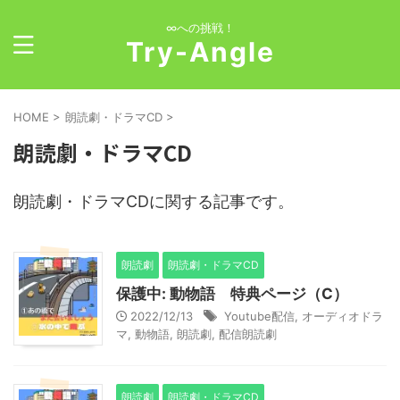
∞への挑戦！
Try-Angle
HOME
>
朗読劇・ドラマCD
>
朗読劇・ドラマCD
朗読劇・ドラマCDに関する記事です。
朗読劇
朗読劇・ドラマCD
保護中: 動物語 特典ページ（C）
2022/12/13
Youtube配信
,
オーディオドラ
マ
,
動物語
,
朗読劇
,
配信朗読劇
朗読劇
朗読劇・ドラマCD