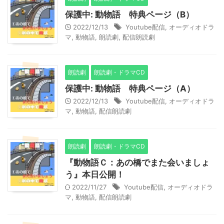
保護中: 動物語 特典ページ（B）
2022/12/13
Youtube配信
,
オーディオドラ
マ
,
動物語
,
朗読劇
,
配信朗読劇
朗読劇
朗読劇・ドラマCD
保護中: 動物語 特典ページ（A）
2022/12/13
Youtube配信
,
オーディオドラ
マ
,
動物語
,
配信朗読劇
朗読劇
朗読劇・ドラマCD
『動物語Ｃ：あの橋でまた会いましょ
う』本日公開！
2022/11/27
Youtube配信
,
オーディオドラ
マ
,
動物語
,
配信朗読劇