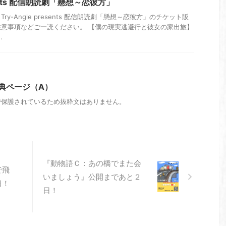
esents 配信朗読劇「懸想～恋彼方」
y-Angle presents 配信朗読劇「懸想～恋彼方」のチケット販
意事項などご一読ください。 【僕の現実逃避行と彼女の家出旅】
.
特典ページ（A）
で保護されているため抜粋文はありません。
『動物語Ｃ：あの橋でまた会
で飛
いましょう』公開まであと２
日！
日！