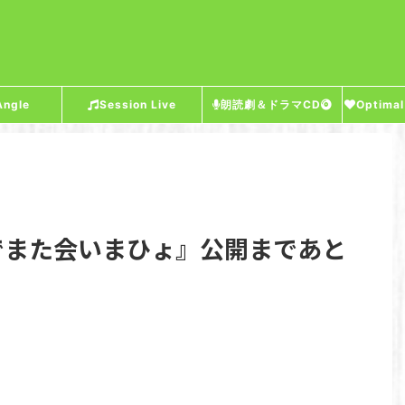
Angle
Session Live
朗読劇＆ドラマCD
Optimal
でまた会いまひょ』公開まであと