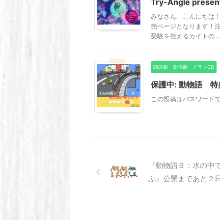
Try-Angle pr
みなさん、こんにちは！Tr
売ページとなります！注
受験を控えるカイトの ..
朗読劇
朗読劇・ドラマCD
保護中: 動物語 
この投稿はパスワード
『動物語Ｂ：水の中
ぶ』公開まであと２