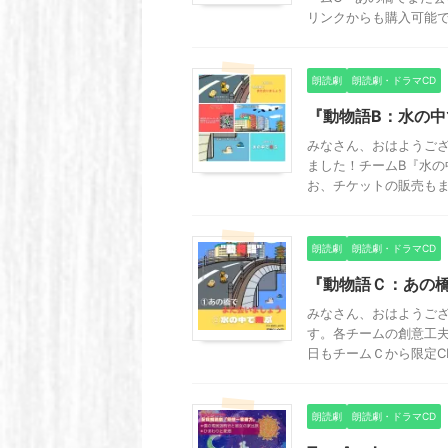
リンクからも購入可能です
朗読劇
朗読劇・ドラマCD
『動物語B：水の
みなさん、おはようござ
ました！チームB『水の
お、チケットの販売もまだ
朗読劇
朗読劇・ドラマCD
『動物語Ｃ：あの
みなさん、おはようござ
す。各チームの創意工
日もチームＣから限定CM
朗読劇
朗読劇・ドラマCD