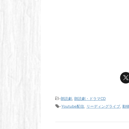
-
朗読劇
,
朗読劇・ドラマCD
-
Youtube配信
,
リーディングライブ
,
動