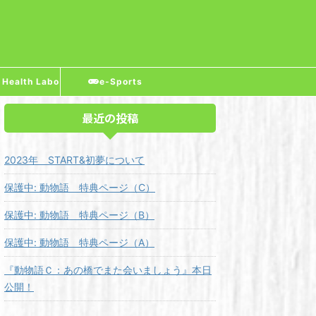
 Health Labo
e-Sports
最近の投稿
2023年 START&初夢について
保護中: 動物語 特典ページ（C）
保護中: 動物語 特典ページ（B）
保護中: 動物語 特典ページ（A）
『動物語Ｃ：あの橋でまた会いましょう』本日
公開！