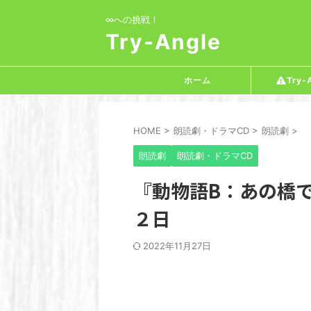
∞への挑戦！
Try-Angle
ホーム
Try-
HOME
>
朗読劇・ドラマCD
>
朗読劇
>
朗読劇
朗読劇・ドラマCD
『動物語B：あの橋
２日
2022年11月27日