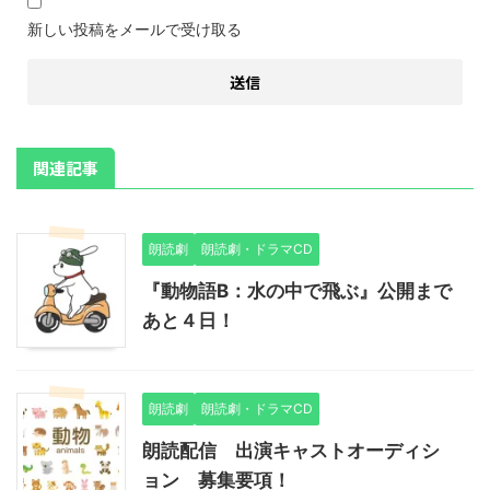
新しい投稿をメールで受け取る
関連記事
朗読劇
朗読劇・ドラマCD
『動物語B：水の中で飛ぶ』公開まで
あと４日！
朗読劇
朗読劇・ドラマCD
朗読配信 出演キャストオーディシ
ョン 募集要項！