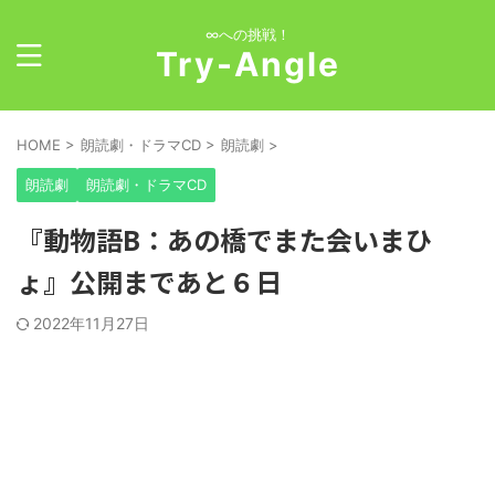
∞への挑戦！
Try-Angle
HOME
>
朗読劇・ドラマCD
>
朗読劇
>
朗読劇
朗読劇・ドラマCD
『動物語B：あの橋でまた会いまひ
ょ』公開まであと６日
2022年11月27日